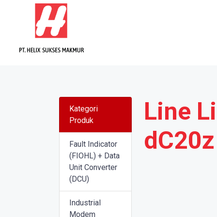
Line L
Kategori
Produk
dC20z
Fault Indicator
(FIOHL) + Data
Unit Converter
(DCU)
Industrial
Modem